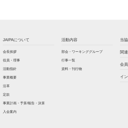
JAIPAについて
活動内容
当協
会長挨拶
部会・ワーキンググループ
関連
役員・理事
行事一覧
会員
活動指針
資料・刊行物
イン
事業概要
沿革
定款
事業計画・予算/報告・決算
入会案内