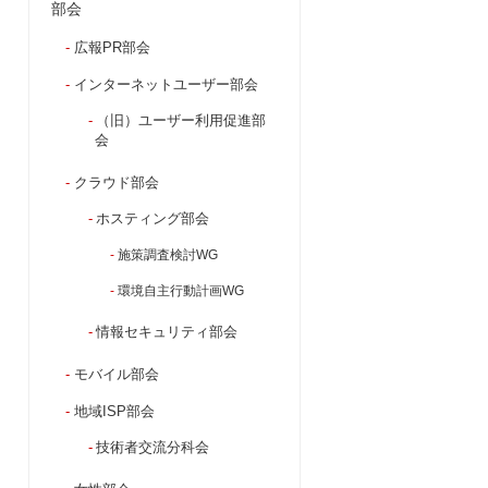
部会
広報PR部会
インターネットユーザー部会
（旧）ユーザー利用促進部
会
クラウド部会
ホスティング部会
施策調査検討WG
環境自主行動計画WG
情報セキュリティ部会
モバイル部会
地域ISP部会
技術者交流分科会