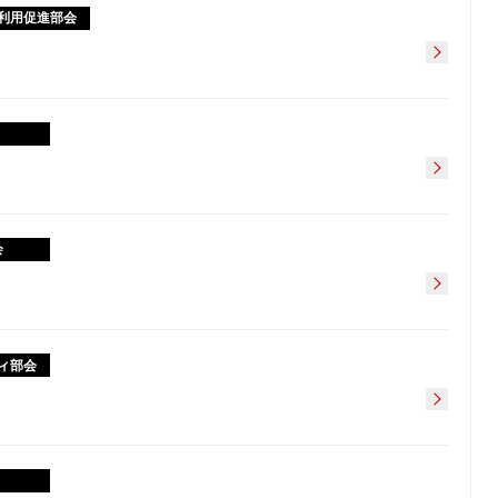
利用促進部会
会
ィ部会