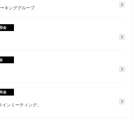
ワーキンググループ
部会
会
科会
フラインミーティング」