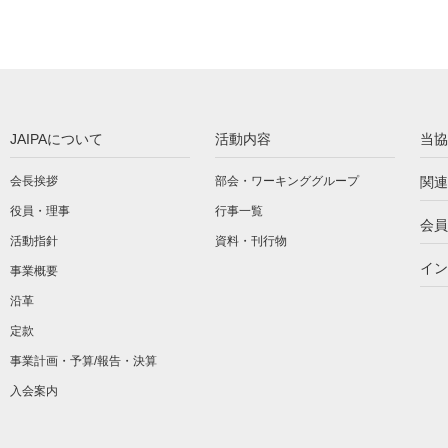
JAIPAについて
活動内容
当協
会長挨拶
部会・ワーキンググループ
関連
役員・理事
行事一覧
会員
活動指針
資料・刊行物
イン
事業概要
沿革
定款
事業計画・予算/報告・決算
入会案内