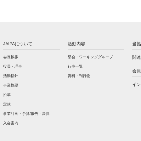
JAIPAについて
活動内容
当協
会長挨拶
部会・ワーキンググループ
関連
役員・理事
行事一覧
会員
活動指針
資料・刊行物
イン
事業概要
沿革
定款
事業計画・予算/報告・決算
入会案内