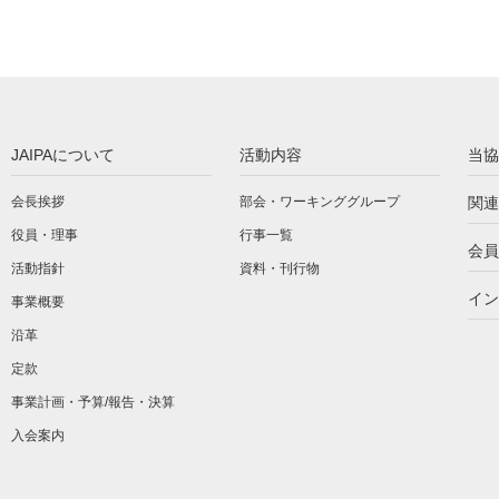
JAIPAについて
活動内容
当協
会長挨拶
部会・ワーキンググループ
関連
役員・理事
行事一覧
会員
活動指針
資料・刊行物
イン
事業概要
沿革
定款
事業計画・予算/報告・決算
入会案内