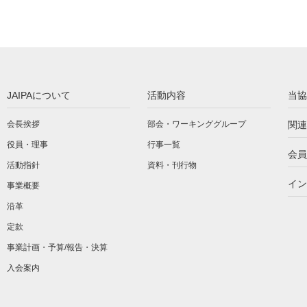
JAIPAについて
活動内容
当協
会長挨拶
部会・ワーキンググループ
関連
役員・理事
行事一覧
会員
活動指針
資料・刊行物
イン
事業概要
沿革
定款
事業計画・予算/報告・決算
入会案内