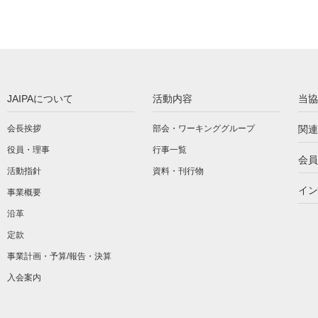
JAIPAについて
活動内容
当協
会長挨拶
部会・ワーキンググループ
関連
役員・理事
行事一覧
会員
活動指針
資料・刊行物
イン
事業概要
沿革
定款
事業計画・予算/報告・決算
入会案内