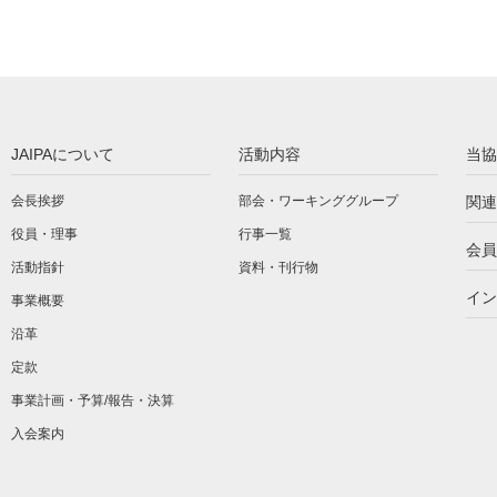
JAIPAについて
活動内容
当協
会長挨拶
部会・ワーキンググループ
関連
役員・理事
行事一覧
会員
活動指針
資料・刊行物
イン
事業概要
沿革
定款
事業計画・予算/報告・決算
入会案内