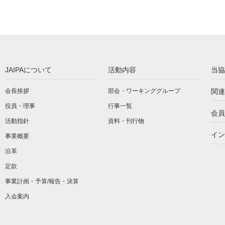
JAIPAについて
活動内容
当協
会長挨拶
部会・ワーキンググループ
関連
役員・理事
行事一覧
会員
活動指針
資料・刊行物
イン
事業概要
沿革
定款
事業計画・予算/報告・決算
入会案内