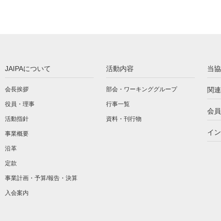
JAIPAについて
活動内容
当協
会長挨拶
部会・ワーキンググループ
関連
役員・理事
行事一覧
会員
活動指針
資料・刊行物
イン
事業概要
沿革
定款
事業計画・予算/報告・決算
入会案内