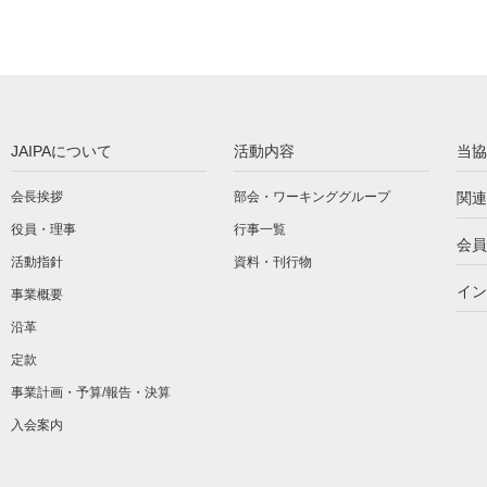
JAIPAについて
活動内容
当協
会長挨拶
部会・ワーキンググループ
関連
役員・理事
行事一覧
会員
活動指針
資料・刊行物
イン
事業概要
沿革
定款
事業計画・予算/報告・決算
入会案内