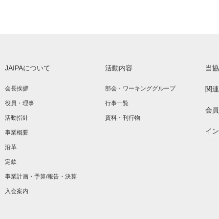
JAIPAについて
活動内容
当協
会長挨拶
部会・ワーキンググループ
関連
役員・理事
行事一覧
会員
活動指針
資料・刊行物
イン
事業概要
沿革
定款
事業計画・予算/報告・決算
入会案内