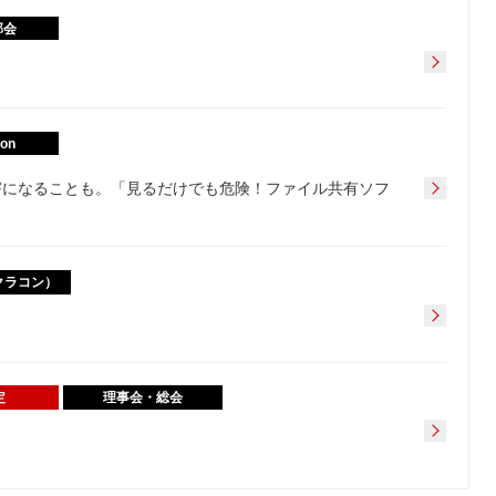
部会
ion
作権侵害になることも。「見るだけでも危険！ファイル共有ソフ
（クラコン）
定
理事会・総会