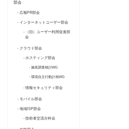
部会
広報PR部会
インターネットユーザー部会
（旧）ユーザー利用促進部
会
クラウド部会
ホスティング部会
施策調査検討WG
環境自主行動計画WG
情報セキュリティ部会
モバイル部会
地域ISP部会
技術者交流分科会