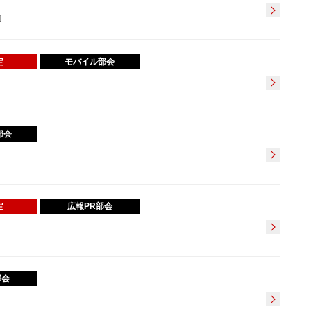
内
定
モバイル部会
部会
定
広報PR部会
部会