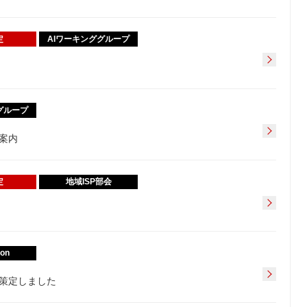
定
AIワーキンググループ
グループ
ご案内
定
地域ISP部会
ion
画を策定しました